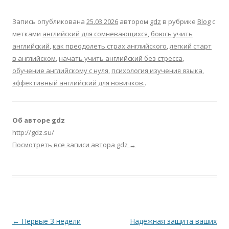
Запись опубликована
25.03.2026
автором
gdz
в рубрике
Blog
с
метками
английский для сомневающихся
,
боюсь учить
английский
,
как преодолеть страх английского
,
легкий старт
в английском
,
начать учить английский без стресса
,
обучение английскому с нуля
,
психология изучения языка
,
эффективный английский для новичков.
.
Об авторе gdz
http://gdz.su/
Посмотреть все записи автора gdz
→
Навигация по записям
←
Первые 3 недели
Надёжная защита ваших