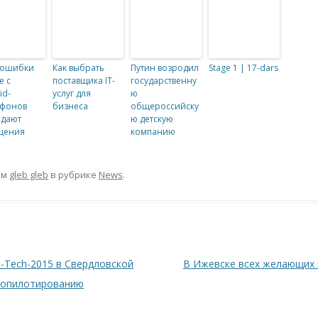
 ошибки
Как выбрать
Путин возродил
Stage 1 | 17-dars
e с
поставщика IT-
государственну
id-
услуг для
ю
тфонов
бизнеса
общероссийску
адают
ю детскую
щения
компанию
ом
gleb gleb
в рубрике
News
.
i-Tech-2015 в Свердловской
В Ижевске всех желающих 
йропилотированию