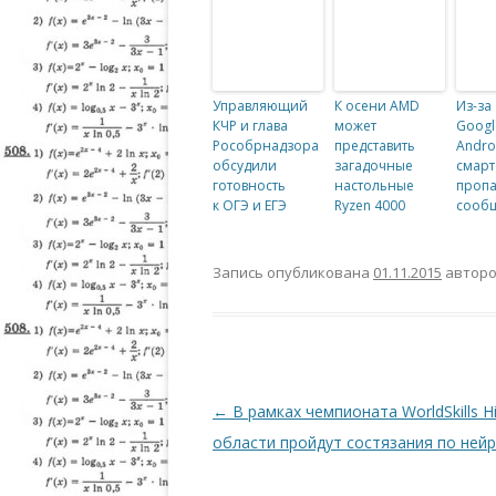
Управляющий
К осени AMD
Из-за
КЧР и глава
может
Googl
Рособрнадзора
представить
Andro
обсудили
загадочные
смар
готовность
настольные
проп
к ОГЭ и ЕГЭ
Ryzen 4000
сооб
Запись опубликована
01.11.2015
автор
Навигация по записям
←
В рамках чемпионата WorldSkills H
области пройдут состязания по не