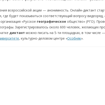
ния всероссийской акции — анонимность. Онлайн-диктант старту
и, где будет показываться соответствующий вопросу видеоряд,
 организация «Русское
географическое
общество» (РГО). Пров
ографы. Зарегистрировалось около 600 человек, желающих про
мчатке
диктант
можно писать на 5-ти площадках, в том числе —
ниверситете
, культурно-деловом центре «
Особняк
».