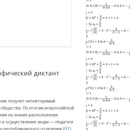
рафический диктант
тник получит неповторимый
 общества. По итогам всероссийской
ания на знание расположения
у и осуществление акции — педагоги
го республиканского отделения
РГО
.