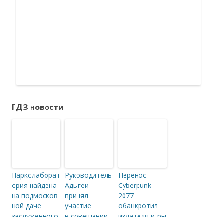
ГДЗ новости
Нарколаборат
Руководитель
Перенос
ория найдена
Адыгеи
Cyberpunk
на подмосков
принял
2077
ной даче
участие
обанкротил
заслуженного
в совещании
издателя игры