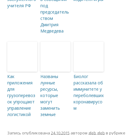
учителя РФ
под
председатель
ством
Дмитрия
Медведева
Как
Названы
Биолог
приложения
лунные
рассказала об
для
ресурсы,
иммунитете у
грузоперевоз
которые
переболевших
ок упрощают
могут
коронавирусо
управление
заменить
м
логистикой
земные
Запись опубликована
24.10.2015
автором
gleb gleb
в рубрике