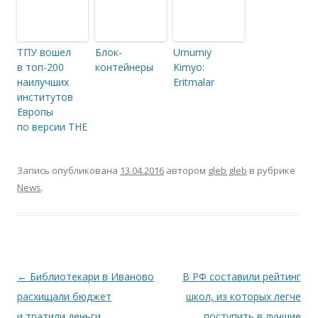
ТПУ вошел
Блок-
Umumiy
в топ-200
контейнеры
Kimyo:
наилучших
Eritmalar
институтов
Европы
по версии THE
Запись опубликована
13.04.2016
автором
gleb gleb
в рубрике
News
.
Навигация по записям
←
Библиотекари в Иваново
В РФ составили рейтинг
расхищали бюджет
школ, из которых легче
и тратили деньги
поступить в лучшие