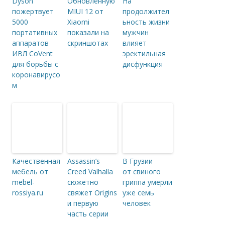
Dyson
Обновленную
На
пожертвует
MIUI 12 от
продолжител
5000
Xiaomi
ьность жизни
портативных
показали на
мужчин
аппаратов
скриншотах
влияет
ИВЛ CoVent
эректильная
для борьбы с
дисфункция
коронавирусо
м
Качественная
Assassin’s
В Грузии
мебель от
Creed Valhalla
от свиного
mebel-
сюжетно
гриппа умерли
rossiya.ru
свяжет Origins
уже семь
и первую
человек
часть серии