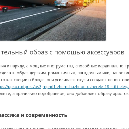
ительный образ с помощью аксессуаров
ения к наряду, а мощные инструменты, способные кардинально 
сделать образ дерзким, романтичным, загадочным или, напротив
то как специи в блюде: они усиливают вкус и создают неповто
tps://upko.ru/tpost/os3jmpnrl1-zhemchuzhnoe-ozherele-18-stil-i-eleg
ольте, а правильно подобранное, оно добавляет образу аристо
ассика и современность