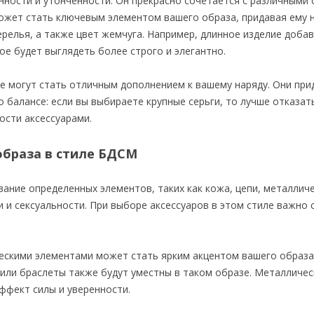
нности и утонченности. Он прекрасно сочетается с различными 
ожет стать ключевым элементом вашего образа, придавая ему н
елья, а также цвет жемчуга. Например, длинное изделие добав
ое будет выглядеть более строго и элегантно.
е могут стать отличным дополнением к вашему наряду. Они при
 балансе: если вы выбираете крупные серьги, то лучше отказат
ости аксессуарами.
образа в стиле БДСМ
ание определенных элементов, таких как кожа, цепи, металличе
 и сексуальности. При выборе аксессуаров в этом стиле важно
ескими элементами может стать ярким акцентом вашего образа
или браслеты также будут уместны в таком образе. Металличес
ффект силы и уверенности.