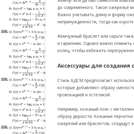
Жемчуг всегда был символом изыска
до современного. Такое ожерелье м
Важно учитывать длину и форму ожер
непринужденности, тогда как коротк
Жемчужный браслет или серьги такж
и гармонию. Однако важно помнить о
колец, чтобы избежать перегруженн
Аксессуары для создания 
Стиль БДСМ предполагает использов
которые добавляют образу смелости
провокацией и эстетикой.
Например, кожаный пояс с металлич
образу дерзости. Кожаные перчатки 
ожерелий или браслетов, создадут э