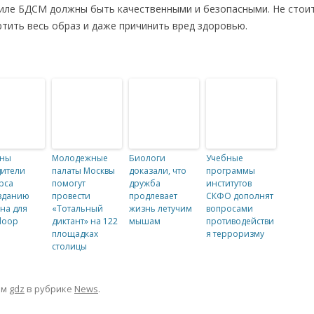
тиле БДСМ должны быть качественными и безопасными. Не стоит
тить весь образ и даже причинить вред здоровью.
аны
Молодежные
Биологи
Учебные
ители
палаты Москвы
доказали, что
программы
рса
помогут
дружба
институтов
зданию
провести
продлевает
СКФО дополнят
на для
«Тотальный
жизнь летучим
вопросами
loop
диктант» на 122
мышам
противодействи
площадках
я терроризму
столицы
ом
gdz
в рубрике
News
.