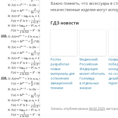
Важно помнить, что аксессуары в с
некачественные изделия могут испор
ГДЗ новости
Ростех
Мединский:
Назв
разработал
Российская
побед
новые
Федерация
конку
материалы для
может обогнать
по со
остекления
Голливуд
дизай
авиационной
в отдельных
Hyper
техники
жанрах
Запись опубликована
04.02.2025
автор