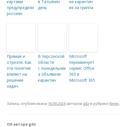
картами
в Татьянин
на карантин
предупредили
день
из-за гриппа
россиян
Прямая и
В Херсонской
Microsoft
отрезок. Как
области
переименует
эти понятия
с понедельник
сервис Office
влияют на
а объявили
365 в
решение
карантин
Microsoft 365
задач.
Запись опубликована
16.09.2024
автором
gdz
в рубрике
News
.
Об авторе gdz