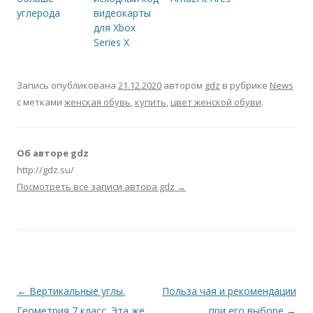
углерода
видеокарты
для Xbox
Series X
Запись опубликована
21.12.2020
автором
gdz
в рубрике
News
с метками
женская обувь
,
купить
,
цвет женской обуви
.
Об авторе gdz
http://gdz.su/
Посмотреть все записи автора gdz
→
Навигация по записям
←
Вертикальные углы.
Польза чая и рекомендации
Геометрия 7 класс. Эта же
при его выборе
→