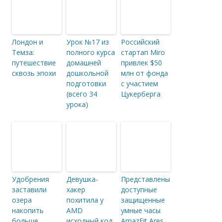
Лондон и
Урок №17 из
Российский
Темза:
полного курса
стартап Miro
путешествие
домашней
привлек $50
сквозь эпохи
дошкольной
млн от фонда
подготовки
с участием
(всего 34
Цукерберга
урока)
Удобрения
Девушка-
Представлены
заставили
хакер
доступные
озера
похитила у
защищенные
накопить
AMD
умные часы
больше
исходный код
AmazFit Ares