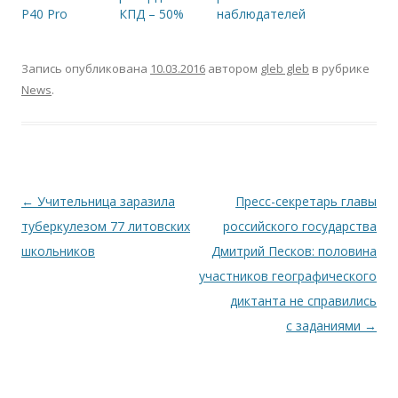
P40 Pro
КПД – 50%
наблюдателей
Запись опубликована
10.03.2016
автором
gleb gleb
в рубрике
News
.
Навигация по записям
←
Учительница заразила
Пресс-секретарь главы
туберкулезом 77 литовских
российского государства
школьников
Дмитрий Песков: половина
участников географического
диктанта не справились
с заданиями
→