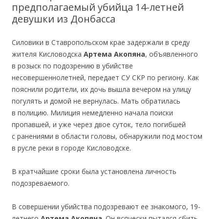
предполагаемый убийца 14-летней
девушки из Донбасса
Силовики в Ставропольском крае задержали в среду
жителя Кисловодска
Артема Акопяна
, объявленного
в розыск по подозрению в убийстве
несовершеннолетней, передает СУ СКР по региону. Как
пояснили родители, их дочь вышла вечером на улицу
погулять и домой не вернулась. Мать обратилась
в полицию. Милиция немедленно начала поиски
пропавшей, и уже через двое суток, тело погибшей
с ранениями в области головы, обнаружили под мостом
в русле реки в городе Кисловодске.
В кратчайшие сроки была установлена личность
подозреваемого.
В совершении убийства подозревают ее знакомого, 19-
летнего
Артема Акопяна
. Он всячески пытался сбить