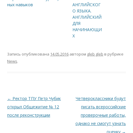
ных навыков
АНГЛИЙСКОГ
О ЯЗЫКА.
АНГЛИЙСКИЙ
ДЛЯ
НАЧИНАЮЩИ
Х
Запись опубликована
14.05.2016
автором
gleb gleb
в рубрике
News
.
Навигация по записям
←
Ректор ТПУ Петр Чубик
Четвероклассники будут
открыл Общежитие № 12
писать всероссийские
после реконструкции
проверочные работы,
однако не смогут узнать
оценку
→