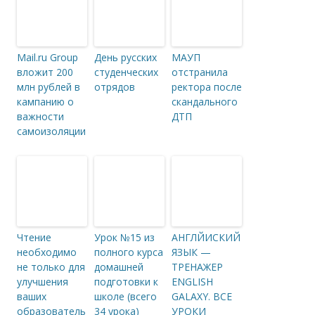
Mail.ru Group
День русских
МАУП
вложит 200
студенческих
отстранила
млн рублей в
отрядов
ректора после
кампанию о
скандального
важности
ДТП
самоизоляции
Чтение
Урок №15 из
АНГЛЙИСКИЙ
необходимо
полного курса
ЯЗЫК —
не только для
домашней
ТРЕНАЖЕР
улучшения
подготовки к
ENGLISH
ваших
школе (всего
GALAXY. ВСЕ
образователь
34 урока)
УРОКИ