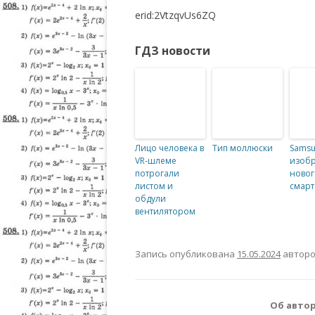
erid:2VtzqvUs6ZQ
ГДЗ новости
Лицо человека в
Тип моллюски
Sams
VR-шлеме
изобр
потрогали
новог
листом и
смар
обдули
вентилятором
Запись опубликована
15.05.2024
автор
Об автор