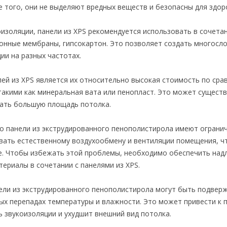
 того, они не выделяют вредных веществ и безопасны для здор
изоляции, панели из XPS рекомендуется использовать в сочетан
ионные мембраны, гипсокартон. Это позволяет создать многосл
ии на разных частотах.
ей из XPS является их относительно высокая стоимость по сра
акими как минеральная вата или пенопласт. Это может сущест
ать большую площадь потолка.
то панели из экструдированного пенополистирола имеют ограни
овать естественному воздухообмену и вентиляции помещения, ч
ке. Чтобы избежать этой проблемы, необходимо обеспечить на
ериалы в сочетании с панелями из XPS.
ели из экструдированного пенополистирола могут быть подвер
ых перепадах температуры и влажности. Это может привести к 
 звукоизоляции и ухудшит внешний вид потолка.