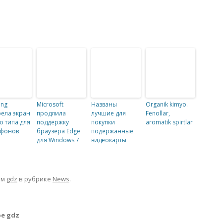
ung
Microsoft
Названы
Organik kimyo.
ела экран
продлила
лучшие для
Fenollar,
о типа для
поддержку
покупки
aromatik spirtlar
тфонов
браузера Edge
подержанные
для Windows 7
видеокарты
ом
gdz
в рубрике
News
.
е gdz