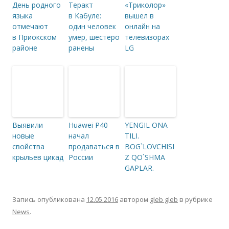
День родного
Теракт
«Триколор»
языка
в Кабуле:
вышел в
отмечают
один человек
онлайн на
в Приокском
умер, шестеро
телевизорах
районе
ранены
LG
Выявили
Huawei P40
YENGIL ONA
новые
начал
TILI.
свойства
продаваться в
BOG`LOVCHISI
крыльев цикад
России
Z QO`SHMA
GAPLAR.
Запись опубликована
12.05.2016
автором
gleb gleb
в рубрике
News
.