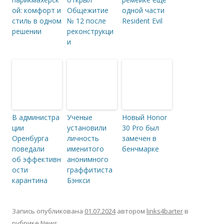
ой: комфорт и
Общежитие
одной части
стиль в одном
№ 12 после
Resident Evil
решении
реконструкци
и
В администра
Ученые
Новый Honor
ции
установили
30 Pro был
Оренбурга
личность
замечен в
поведали
именитого
бенчмарке
об эффективн
анонимного
ости
граффитиста
карантина
Бэнкси
Запись опубликована
01.07.2024
автором
links4barter
в
рубрике
News
.