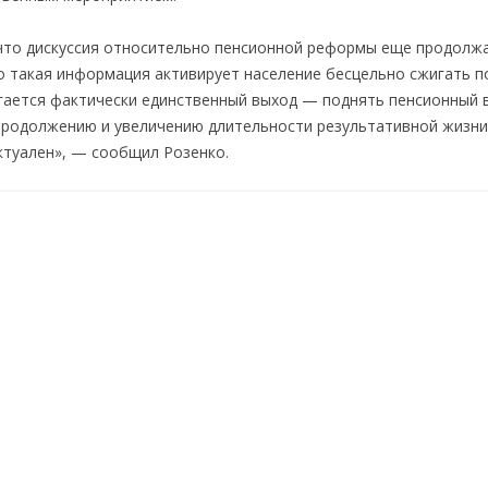
 что дискуссия относительно пенсионной реформы еще продолжа
о такая информация активирует население бесцельно сжигать п
гается фактически единственный выход — поднять пенсионный в
продолжению и увеличению длительности результативной жизни 
ктуален», — сообщил Розенко.