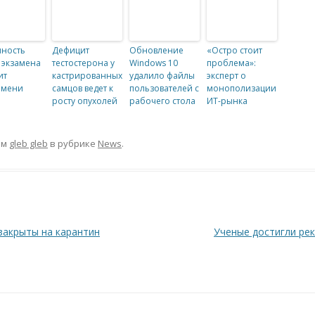
ность
Дефицит
Обновление
«Остро стоит
 экзамена
тестостерона у
Windows 10
проблема»:
ит
кастрированных
удалило файлы
эксперт о
емени
самцов ведет к
пользователей с
монополизации
росту опухолей
рабочего стола
ИТ-рынка
ом
gleb gleb
в рубрике
News
.
закрыты на карантин
Ученые достигли ре