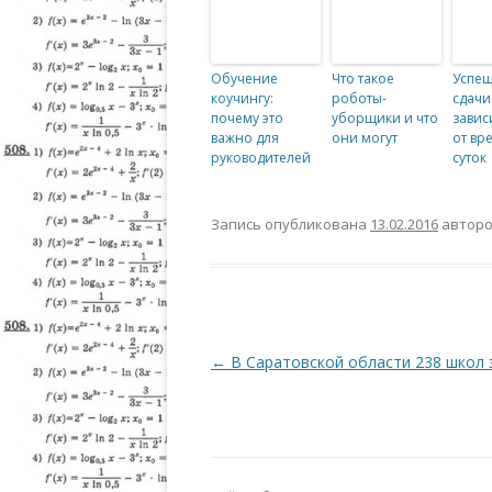
Обучение
Что такое
Успеш
коучингу:
роботы-
сдачи
почему это
уборщики и что
завис
важно для
они могут
от вр
руководителей
суток
Запись опубликована
13.02.2016
автор
Навигация по записям
←
В Саратовской области 238 школ 