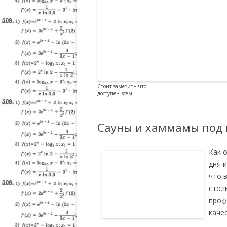
Стоит заметить что
доступен всем.
Сауны и хаммамы под 
Как 
дня 
что 
стол
проф
каче