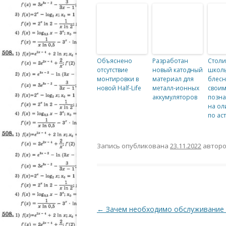
Объяснено
Разработан
Стол
отсутствие
новый катодный
школ
монтировки в
материал для
блесн
новой Half-Life
металл-ионных
свои
аккумуляторов
позн
на ол
по ас
Запись опубликована
23.11.2022
автор
Навигация по записям
←
Зачем необходимо обслуживание