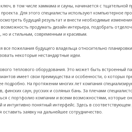
ключ, в том числе хаммама и сауны, начинается с тщательной 
о проекта. Для этого специалисты используют компьютерное пр
осмотреть будущий результат и внести необходимые изменения 
ть возможность продумать дизайн интерьера, подобрать отдело
 но и стильным, современным и красивым.
я все пожелания будущего владельца относительно планировки
изовать некоторые нестандартные идеи.
ового теплового оборудования. Это может быть встроенный па
риантов имеет свои преимущества и особенности, о которых п
ее подробно. На протяжении многих лет компания специализиру
, финских саун, русских и соляных бань. За плечами специалис
ься с портфолио компании и всеми возможностями, которые она
й и интуитивно понятный интерфейс. Здесь в соответствующем 
я оставить заявку на дальнейшее сотрудничество.