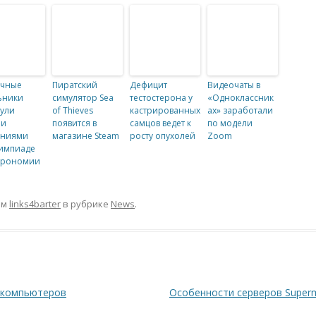
ичные
Пиратский
Дефицит
Видеочаты в
ьники
симулятор Sea
тестостерона у
«Одноклассник
ули
of Thieves
кастрированных
ах» заработали
ми
появится в
самцов ведет к
по модели
аниями
магазине Steam
росту опухолей
Zoom
импиаде
трономии
ом
links4barter
в рубрике
News
.
 компьютеров
Особенности серверов Supermi