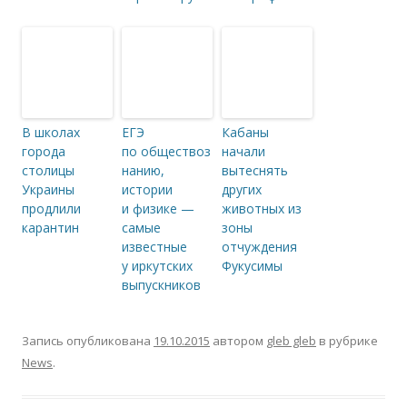
В школах
ЕГЭ
Кабаны
города
по обществоз
начали
столицы
нанию,
вытеснять
Украины
истории
других
продлили
и физике —
животных из
карантин
самые
зоны
известные
отчуждения
у иркутских
Фукусимы
выпускников
Запись опубликована
19.10.2015
автором
gleb gleb
в рубрике
News
.