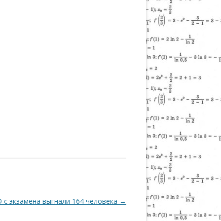
Э с экзамена выгнали 164 человека
→