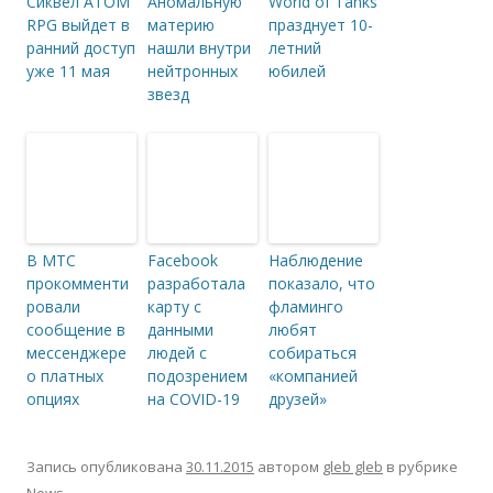
Сиквел ATOM
Аномальную
World of Tanks
RPG выйдет в
материю
празднует 10-
ранний доступ
нашли внутри
летний
уже 11 мая
нейтронных
юбилей
звезд
В МТС
Facebook
Наблюдение
прокомменти
разработала
показало, что
ровали
карту с
фламинго
сообщение в
данными
любят
мессенджере
людей с
собираться
о платных
подозрением
«компанией
опциях
на COVID-19
друзей»
Запись опубликована
30.11.2015
автором
gleb gleb
в рубрике