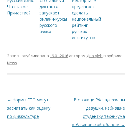
Русский язык.
«Тотальный
Ректор МГУ
Что такое
диктант»
предлагает
Причастие?
запускает
сделать
онлайн-курсы
национальный
русского
рейтинг
языка
русских
институтов
Запись опубликована
19.01.2016
автором
gleb gleb
в рубрике
News
.
Навигация по записям
←
Нормы ГТО могут
В столице РФ задержаны
засчитать как оценку
девушки, избившие
по физкультуре
студентку техникума
в Ульяновской области
→