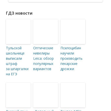
ГДЗ новости
Тульской
Оптические
Псилоцибин
школьнице
нивелиры
научили
выписали
Leica: обзор
производить
штраф
популярных
пекарские
за шпаргалки
вариантов
дрожжи
на ЕГЭ