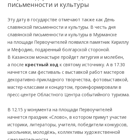
письменности и культуры
Эту дату в государстве отмечают также как День
славянской письменности и культуры. В честь дня
славянской письменности и культуры в Мурманске
на площади Первоучителей появился памятник Кириллу
и Мефодию, подаренный болгарской стороной.
В Казанском монастыре пройдет литургия и молебен,
а после
крестный ход
к святому источнику. А в 17.30
начнется сам фестиваль с выставкой работ мастеров
декоративно-прикладного творчества, фотовыставкой,
мастер-классами и концертом, проинформировали в
пресс-центре Областного Центра событийного туризма.
В 12.15 у монумента на площади Первоучителей
начнется праздник «Слово», в котором примут участие
историки, литераторы, учителя, победители конкурсов,
школьники, молодёжь, коллективы художественной
самодеятельности.