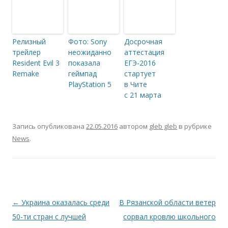
Релизный
Фото: Sony
Досрочная
трейлер
неожиданно
аттестация
Resident Evil 3
показала
ЕГЭ-2016
Remake
геймпад
стартует
PlayStation 5
в Чите
с 21 марта
Запись опубликована
22.05.2016
автором
gleb gleb
в рубрике
News
.
Навигация по записям
←
Украина оказалась среди
В Рязанской области ветер
50-ти стран с лучшей
сорвал кровлю школьного