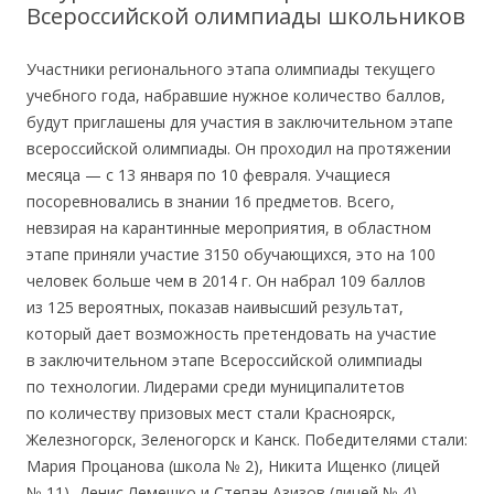
Всероссийской олимпиады школьников
Участники регионального этапа олимпиады текущего
учебного года, набравшие нужное количество баллов,
будут приглашены для участия в заключительном этапе
всероссийской олимпиады. Он проходил на протяжении
месяца — с 13 января по 10 февраля. Учащиеся
посоревновались в знании 16 предметов. Всего,
невзирая на карантинные мероприятия, в областном
этапе приняли участие 3150 обучающихся, это на 100
человек больше чем в 2014 г. Он набрал 109 баллов
из 125 вероятных, показав наивысший результат,
который дает возможность претендовать на участие
в заключительном этапе Всероссийской олимпиады
по технологии. Лидерами среди муниципалитетов
по количеству призовых мест стали Красноярск,
Железногорск, Зеленогорск и Канск. Победителями стали:
Мария Процанова (школа № 2), Никита Ищенко (лицей
№ 11), Денис Лемешко и Степан Азизов (лицей № 4).