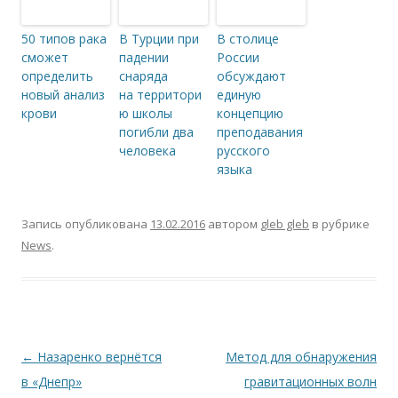
50 типов рака
В Турции при
В столице
сможет
падении
России
определить
снаряда
обсуждают
новый анализ
на территори
единую
крови
ю школы
концепцию
погибли два
преподавания
человека
русского
языка
Запись опубликована
13.02.2016
автором
gleb gleb
в рубрике
News
.
Навигация по записям
←
Назаренко вернётся
Метод для обнаружения
в «Днепр»
гравитационных волн