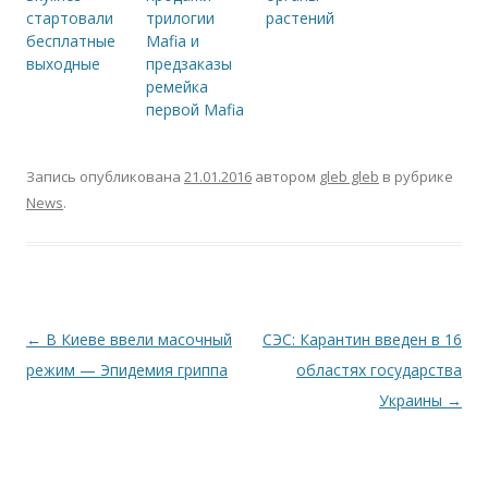
стартовали
трилогии
растений
бесплатные
Mafia и
выходные
предзаказы
ремейка
первой Mafia
Запись опубликована
21.01.2016
автором
gleb gleb
в рубрике
News
.
Навигация по записям
←
В Киеве ввели масочный
СЭС: Карантин введен в 16
режим — Эпидемия гриппа
областях государства
Украины
→