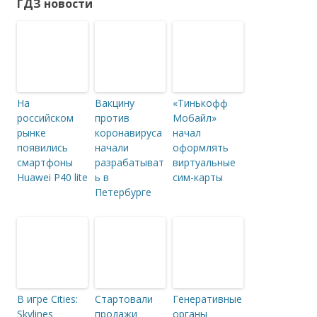
ГДЗ новости
На
Вакцину
«Тинькофф
российском
против
Мобайл»
рынке
коронавируса
начал
появились
начали
оформлять
смартфоны
разрабатыват
виртуальные
Huawei P40 lite
ь в
сим-карты
Петербурге
В игре Cities:
Стартовали
Генеративные
Skylines
продажи
органы