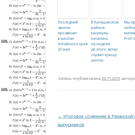
Последний
В Кунашакском
Мы п
звонок
районе
любов
прозвенит
каникулы
матем
в школах
начались
Profi 
Алтайского края
на неделю
25 мая
до этого: ветер
сорвал крышу
школы
Запись опубликована
30.11.2015
автор
Навигация по записям
←
Итоговое сочинение в Рязанской 
выпускников