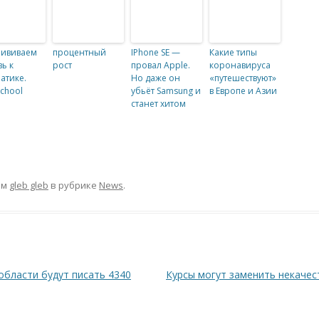
рививаем
процентный
IPhone SE —
Какие типы
ь к
рост
провал Apple.
коронавируса
атике.
Но даже он
«путешествуют»
school
убьёт Samsung и
в Европе и Азии
станет хитом
ом
gleb gleb
в рубрике
News
.
области будут писать 4340
Курсы могут заменить некаче