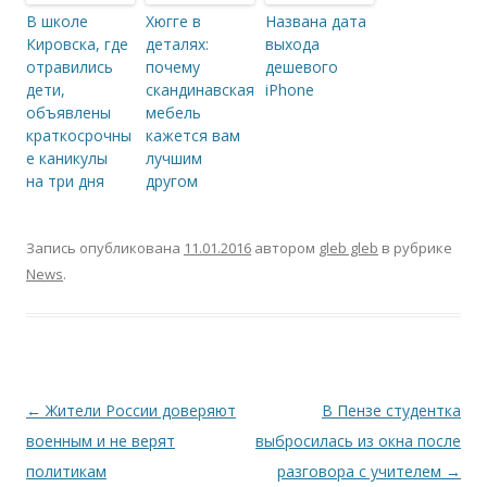
В школе
Хюгге в
Названа дата
Кировска, где
деталях:
выхода
отравились
почему
дешевого
дети,
скандинавская
iPhone
объявлены
мебель
краткосрочны
кажется вам
е каникулы
лучшим
на три дня
другом
Запись опубликована
11.01.2016
автором
gleb gleb
в рубрике
News
.
Навигация по записям
←
Жители России доверяют
В Пензе студентка
военным и не верят
выбросилась из окна после
политикам
разговора с учителем
→