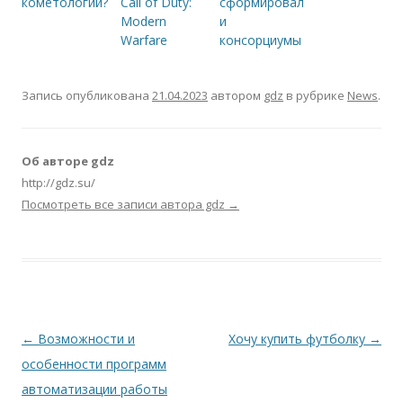
кометологии?
Call of Duty:
сформировал
Modern
и
Warfare
консорциумы
Запись опубликована
21.04.2023
автором
gdz
в рубрике
News
.
Об авторе gdz
http://gdz.su/
Посмотреть все записи автора gdz
→
Навигация по записям
←
Возможности и
Хочу купить футболку
→
особенности программ
автоматизации работы