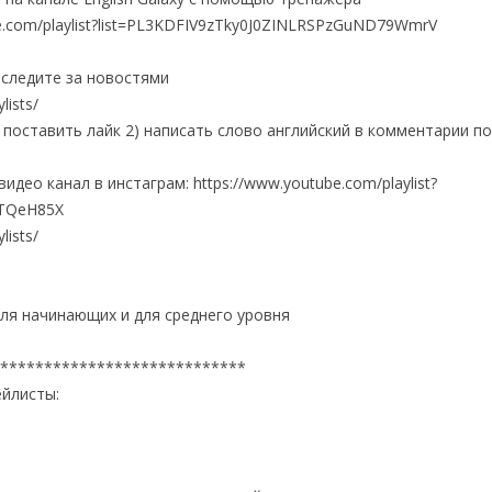
e.com/playlist?list=PL3KDFIV9zTky0J0ZINLRSPzGuND79WmrV
 следите за новостями
lists/
 поставить лайк 2) написать слово английский в комментарии п
део канал в инстаграм: https://www.youtube.com/playlist?
BTQeH85X
lists/
для начинающих и для среднего уровня
****************************
йлисты: