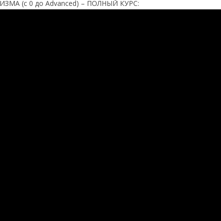
МА (с 0 до Advanced) – ПОЛНЫЙ КУРС: