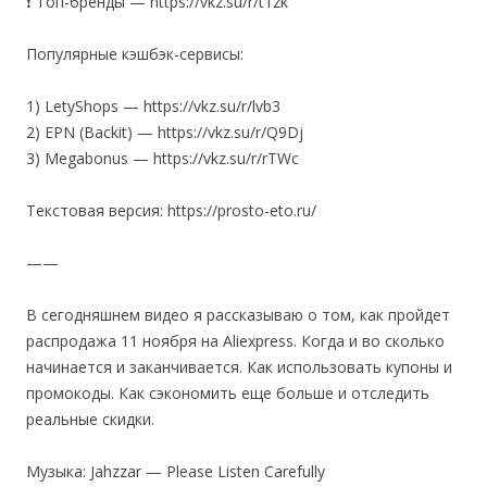
❗️ Топ-бренды — https://vkz.su/r/t1zk
Популярные кэшбэк-сервисы:
1) LetyShops — https://vkz.su/r/lvb3
2) EPN (Backit) — https://vkz.su/r/Q9Dj
3) Megabonus — https://vkz.su/r/rTWc
Текстовая версия: https://prosto-eto.ru/
——
В сегодняшнем видео я рассказываю о том, как пройдет
распродажа 11 ноября на Aliexpress. Когда и во сколько
начинается и заканчивается. Как использовать купоны и
промокоды. Как сэкономить еще больше и отследить
реальные скидки.
Музыка: Jahzzar — Please Listen Carefully