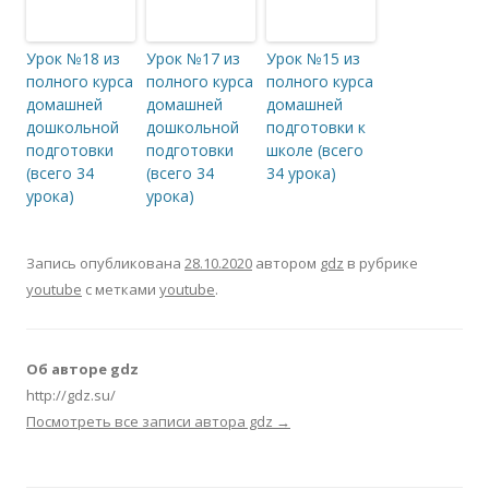
Урок №18 из
Урок №17 из
Урок №15 из
полного курса
полного курса
полного курса
домашней
домашней
домашней
дошкольной
дошкольной
подготовки к
подготовки
подготовки
школе (всего
(всего 34
(всего 34
34 урока)
урока)
урока)
Запись опубликована
28.10.2020
автором
gdz
в рубрике
youtube
с метками
youtube
.
Об авторе gdz
http://gdz.su/
Посмотреть все записи автора gdz
→