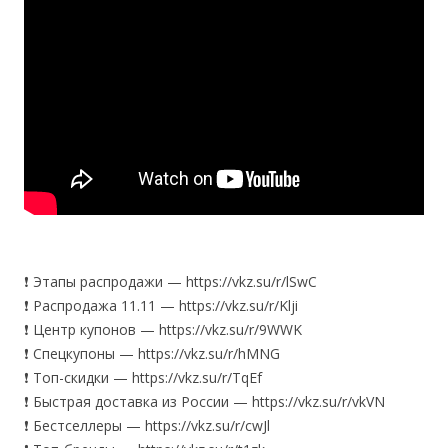
❗️ Этапы распродажи — https://vkz.su/r/lSwC
❗️ Распродажа 11.11 — https://vkz.su/r/Klji
❗️ Центр купонов — https://vkz.su/r/9WWK
❗️ Спецкупоны — https://vkz.su/r/hMNG
❗️ Топ-скидки — https://vkz.su/r/TqEf
❗️ Быстрая доставка из России — https://vkz.su/r/vkVN
❗️ Бестселлеры — https://vkz.su/r/cwJl