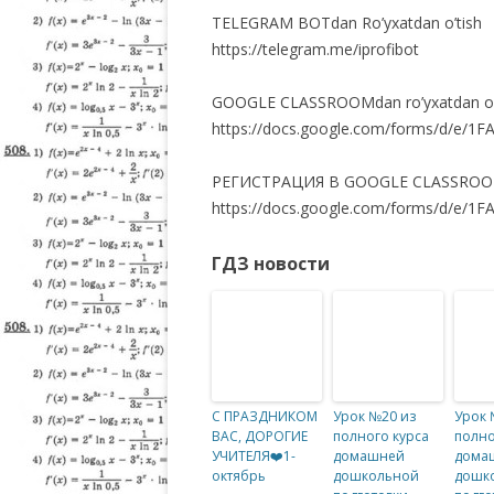
TELEGRAM BOTdan Ro’yxatdan o’tish
https://telegram.me/iprofibot
GOOGLE CLASSROOMdan ro’yxatdan o’t
https://docs.google.com/forms/d/
РЕГИСТРАЦИЯ В GOOGLE CLASSROO
https://docs.google.com/forms/d/e
ГДЗ новости
С ПРАЗДНИКОМ
Урок №20 из
Урок 
ВАС, ДОРОГИЕ
полного курса
полно
УЧИТЕЛЯ❤️1-
домашней
дома
октябрь
дошкольной
дошк