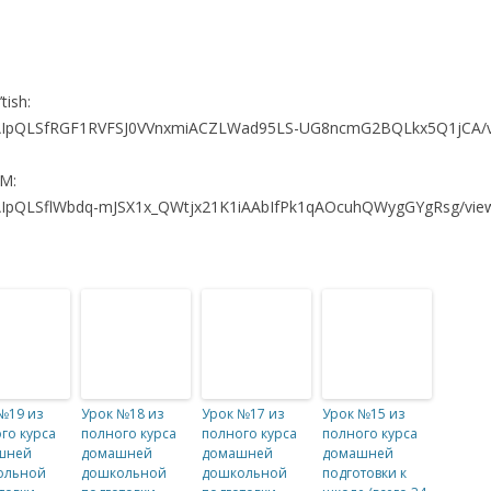
ish:
e/1FAIpQLSfRGF1RVFSJ0VVnxmiACZLWad95LS-UG8ncmG2BQLkx5Q1jCA
M:
/1FAIpQLSflWbdq-mJSX1x_QWtjx21K1iAAbIfPk1qAOcuhQWygGYgRsg/v
№19 из
Урок №18 из
Урок №17 из
Урок №15 из
го курса
полного курса
полного курса
полного курса
шней
домашней
домашней
домашней
ольной
дошкольной
дошкольной
подготовки к