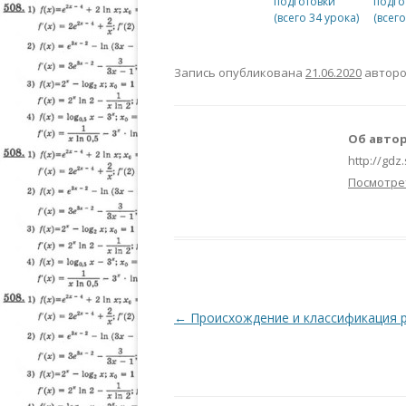
подготовки
подго
(всего 34 урока)
(всего
Запись опубликована
21.06.2020
автор
Об автор
http://gdz
Посмотре
Навигация по записям
←
Происхождение и классификация 