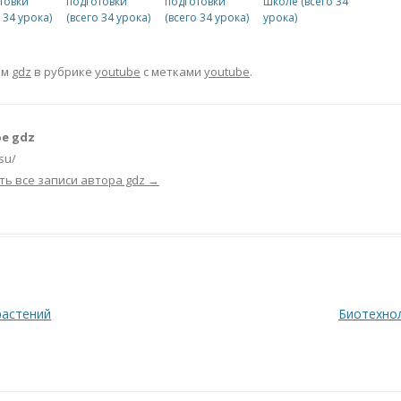
товки
подготовки
подготовки
школе (всего 34
 34 урока)
(всего 34 урока)
(всего 34 урока)
урока)
ом
gdz
в рубрике
youtube
с метками
youtube
.
е gdz
.su/
ть все записи автора gdz
→
растений
Биотехнол