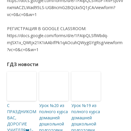
https://docs.google.com/forms/d/e/1FAIpQLSfRGF1RVFSJ0VV
nxmiACZLWad95LS-UG8ncmG2BQLkx5Q1jCA/viewform?
vc=0&c=0&w=1
РЕГИСТРАЦИЯ В GOOGLE CLASSROOM:
https://docs.google.com/forms/d/e/1FAIpQLSflWbdq-
mJSX1x_QWtjx21K1iAAbIfPk1qAOcuhQWygGYgRsg/viewform
?vc=0&c=0&w=1
ГДЗ новости
С
Урок №20 из
Урок №19 из
ПРАЗДНИКОМ
полного курса
полного курса
ВАС,
домашней
домашней
ДОРОГИЕ
дошкольной
дошкольной
УЧИТЕЛЯ❤️1-
подготовки
подготовки