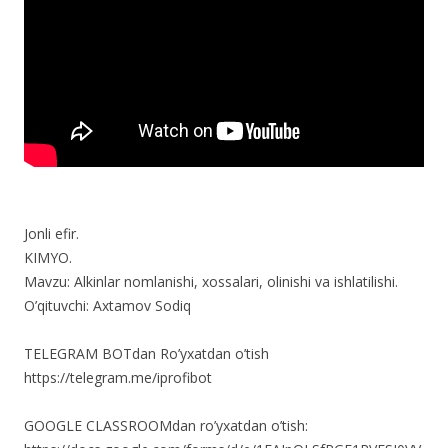
Jonli efir.
KIMYO.
Mavzu: Alkinlar nomlanishi, xossalari, olinishi va ishlatilishi.
O’qituvchi: Axtamov Sodiq
TELEGRAM BOTdan Ro’yxatdan o’tish
https://telegram.me/iprofibot
GOOGLE CLASSROOMdan ro’yxatdan o’tish: