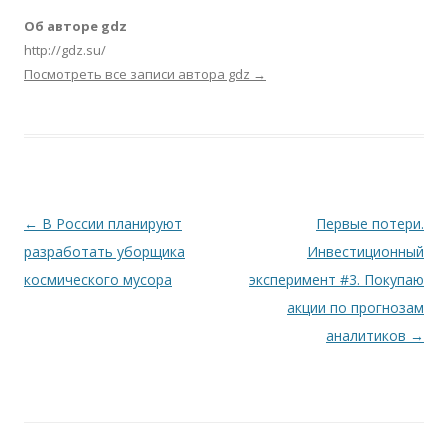
Об авторе gdz
http://gdz.su/
Посмотреть все записи автора gdz
→
Навигация по записям
←
В России планируют
Первые потери.
разработать уборщика
Инвестиционный
космического мусора
эксперимент #3. Покупаю
акции по прогнозам
аналитиков
→