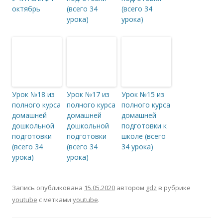
октябрь
(всего 34
(всего 34
урока)
урока)
Урок №18 из
Урок №17 из
Урок №15 из
полного курса
полного курса
полного курса
домашней
домашней
домашней
дошкольной
дошкольной
подготовки к
подготовки
подготовки
школе (всего
(всего 34
(всего 34
34 урока)
урока)
урока)
Запись опубликована
15.05.2020
автором
gdz
в рубрике
youtube
с метками
youtube
.