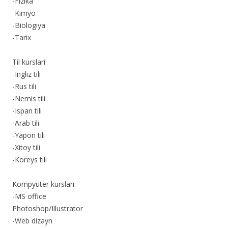
-Fizika
-Kimyo
-Biologiya
-Tarix
Til kurslari:
-Ingliz tili
-Rus tili
-Nemis tili
-Ispan tili
-Arab tili
-Yapon tili
-Xitoy tili
-Koreys tili
Kompyuter kurslari:
-MS office
Photoshop/Illustrator
-Web dizayn