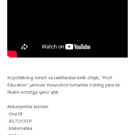
Ko’pchilikning xohish va takliflaridan kelib chiqib, "Profi
Education" jamoasi Yunusobod tumanida o’zining yana bir
filialini ochishga qaror qildi.
Abituriyentlar kurslari:
-Ona tili
-IELTS/CEFR
-Matematika