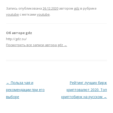
Запись опубликована
26.12.2020
автором
gdz
в рубрике
youtube
с метками
youtube
.
Об авторе gdz
http://gdz.su/
Посмотреть все записи автора gdz
→
Навигация по записям
←
Польза чая и
Рейтинг лучших бирж
рекомендации при его
криптовалют 2020. Топ
выборе
криптобирж на русском
→