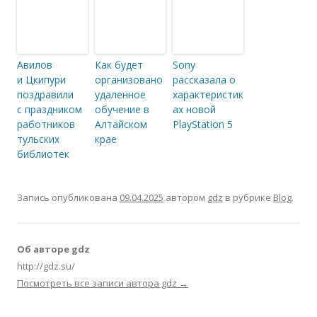
Авилов
Как будет
Sony
и Цкипури
организовано
рассказала о
поздравили
удаленное
характеристик
с праздником
обучение в
ах новой
работников
Алтайском
PlayStation 5
тульских
крае
библиотек
Запись опубликована
09.04.2025
автором
gdz
в рубрике
Blog
.
Об авторе gdz
http://gdz.su/
Посмотреть все записи автора gdz
→