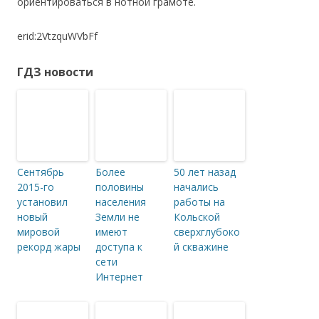
ориентироваться в нотной грамоте.
erid:2VtzquWVbFf
ГДЗ новости
Сентябрь
Более
50 лет назад
2015-го
половины
начались
установил
населения
работы на
новый
Земли не
Кольской
мировой
имеют
сверхглубоко
рекорд жары
доступа к
й скважине
сети
Интернет