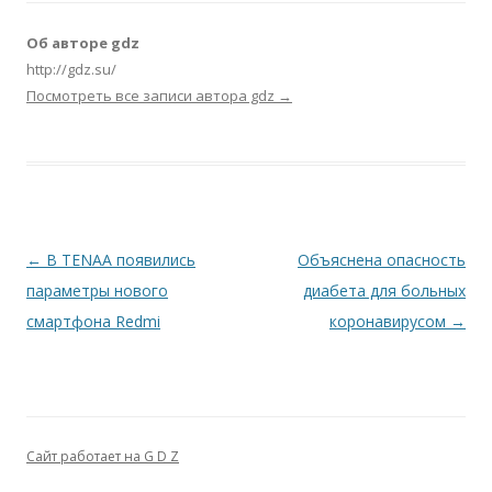
Об авторе gdz
http://gdz.su/
Посмотреть все записи автора gdz
→
Навигация по записям
←
В TENAA появились
Объяснена опасность
параметры нового
диабета для больных
смартфона Redmi
коронавирусом
→
Сайт работает на G D Z