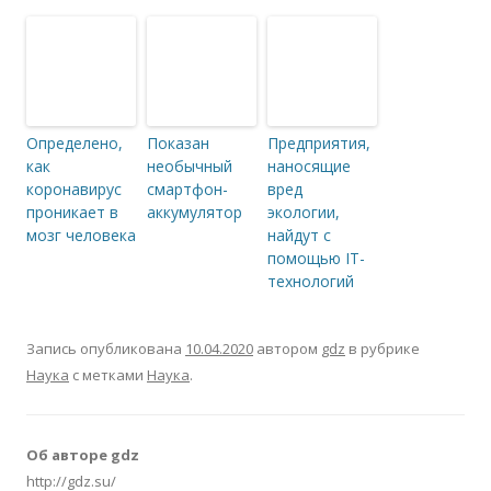
Определено,
Показан
Предприятия,
как
необычный
наносящие
коронавирус
смартфон-
вред
проникает в
аккумулятор
экологии,
мозг человека
найдут с
помощью IT-
технологий
Запись опубликована
10.04.2020
автором
gdz
в рубрике
Наука
с метками
Наука
.
Об авторе gdz
http://gdz.su/