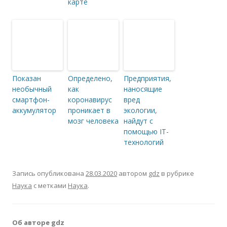
карте
Показан
Определено,
Предприятия,
необычный
как
наносящие
смартфон-
коронавирус
вред
аккумулятор
проникает в
экологии,
мозг человека
найдут с
помощью IT-
технологий
Запись опубликована
28.03.2020
автором
gdz
в рубрике
Наука
с метками
Наука
.
Об авторе gdz