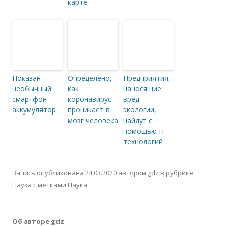
карте
Показан
Определено,
Предприятия,
необычный
как
наносящие
смартфон-
коронавирус
вред
аккумулятор
проникает в
экологии,
мозг человека
найдут с
помощью IT-
технологий
Запись опубликована
24.03.2020
автором
gdz
в рубрике
Наука
с метками
Наука
.
Об авторе gdz