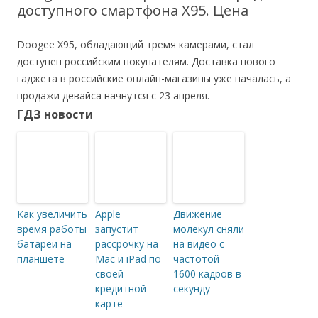
доступного смартфона X95. Цена
Doogee Х95, обладающий тремя камерами, стал
доступен российским покупателям. Доставка нового
гаджета в российские онлайн-магазины уже началась, а
продажи девайса начнутся с 23 апреля.
ГДЗ новости
Как увеличить
Apple
Движение
время работы
запустит
молекул сняли
батареи на
рассрочку на
на видео с
планшете
Mac и iPad по
частотой
своей
1600 кадров в
кредитной
секунду
карте