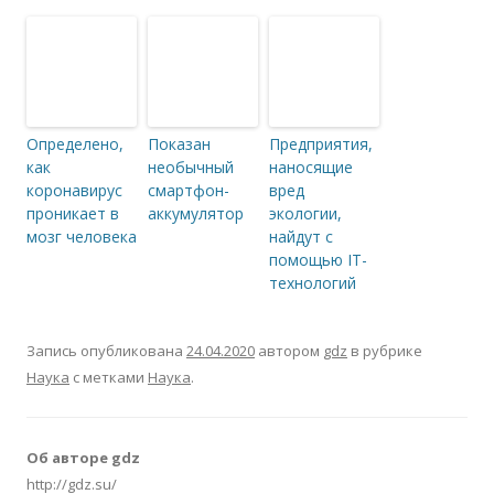
Определено,
Показан
Предприятия,
как
необычный
наносящие
коронавирус
смартфон-
вред
проникает в
аккумулятор
экологии,
мозг человека
найдут с
помощью IT-
технологий
Запись опубликована
24.04.2020
автором
gdz
в рубрике
Наука
с метками
Наука
.
Об авторе gdz
http://gdz.su/