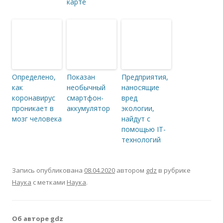
карте
Определено,
Показан
Предприятия,
как
необычный
наносящие
коронавирус
смартфон-
вред
проникает в
аккумулятор
экологии,
мозг человека
найдут с
помощью IT-
технологий
Запись опубликована
08.04.2020
автором
gdz
в рубрике
Наука
с метками
Наука
.
Об авторе gdz