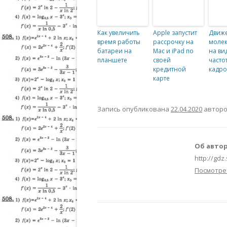
Как увеличить
Apple запустит
Движ
время работы
рассрочку на
молек
батареи на
Mac и iPad по
на ви
планшете
своей
часто
кредитной
кадро
карте
Запись опубликована
22.04.2020
автор
Об автор
http://gdz
Посмотре