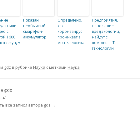
ение
Показан
Определено,
Предприятия,
ул сняли
необычный
как
наносящие
део с
смартфон-
коронавирус
вред экологии,
той 1600
аккумулятор
проникает в
найдут с
в в секунду
мозг человека
помощью IT-
технологий
ом
gdz
в рубрике
Наука
с метками
Наука
.
е gdz
.su/
ть все записи автора gdz
→