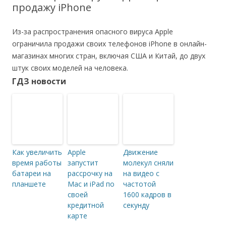
продажу iPhone
Из-за распространения опасного вируса Apple
ограничила продажи своих телефонов iPhone в онлайн-
магазинах многих стран, включая США и Китай, до двух
штук своих моделей на человека.
ГДЗ новости
Как увеличить
Apple
Движение
время работы
запустит
молекул сняли
батареи на
рассрочку на
на видео с
планшете
Mac и iPad по
частотой
своей
1600 кадров в
кредитной
секунду
карте