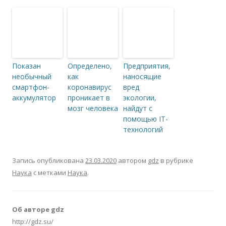
Показан
Определено,
Предприятия,
необычный
как
наносящие
смартфон-
коронавирус
вред
аккумулятор
проникает в
экологии,
мозг человека
найдут с
помощью IT-
технологий
Запись опубликована
23.03.2020
автором
gdz
в рубрике
Наука
с метками
Наука
.
Об авторе gdz
http://gdz.su/