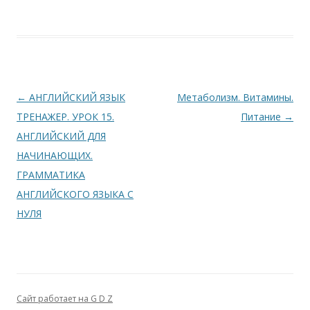
Навигация по записям
←
АНГЛИЙСКИЙ ЯЗЫК
Метаболизм. Витамины.
ТРЕНАЖЕР. УРОК 15.
Питание
→
АНГЛИЙСКИЙ ДЛЯ
НАЧИНАЮЩИХ.
ГРАММАТИКА
АНГЛИЙСКОГО ЯЗЫКА С
НУЛЯ
Сайт работает на G D Z