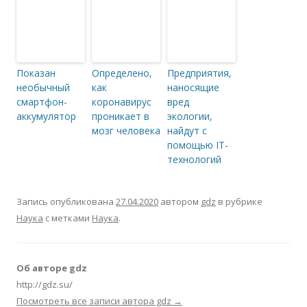
Показан
Определено,
Предприятия,
необычный
как
наносящие
смартфон-
коронавирус
вред
аккумулятор
проникает в
экологии,
мозг человека
найдут с
помощью IT-
технологий
Запись опубликована
27.04.2020
автором
gdz
в рубрике
Наука
с метками
Наука
.
Об авторе gdz
http://gdz.su/
Посмотреть все записи автора gdz
→