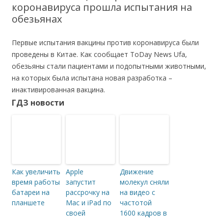
коронавируса прошла испытания на
обезьянах
Первые испытания вакцины против коронавируса были
проведены в Китае. Как сообщает ToDay News Ufa,
обезьяны стали пациентами и подопытными животными,
на которых была испытана новая разработка –
инактивированная вакцина.
ГДЗ новости
Как увеличить
Apple
Движение
время работы
запустит
молекул сняли
батареи на
рассрочку на
на видео с
планшете
Mac и iPad по
частотой
своей
1600 кадров в