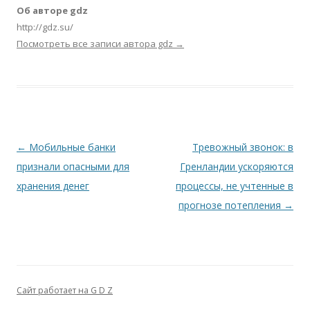
Об авторе gdz
http://gdz.su/
Посмотреть все записи автора gdz
→
Навигация по записям
←
Мобильные банки
Тревожный звонок: в
признали опасными для
Гренландии ускоряются
хранения денег
процессы, не учтенные в
прогнозе потепления
→
Сайт работает на G D Z