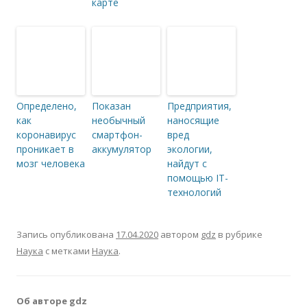
карте
Определено,
Показан
Предприятия,
как
необычный
наносящие
коронавирус
смартфон-
вред
проникает в
аккумулятор
экологии,
мозг человека
найдут с
помощью IT-
технологий
Запись опубликована
17.04.2020
автором
gdz
в рубрике
Наука
с метками
Наука
.
Об авторе gdz