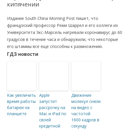
кипячении
Издание South China Morning Post пишет, что
французский профессор Реми Шаррел и его коллеги из
Университета Экс-Марсель нагревали коронавирус до 60
градусов в течение часа и обнаружили, что некоторые
его штаммы все еще способны к размножению.
ГДЗ новости
Как увеличить
Apple
Движение
время работы
запустит
молекул сняли
батареи на
рассрочку на
на видео с
планшете
Mac и iPad по
частотой
своей
1600 кадров в
кредитной
секунду