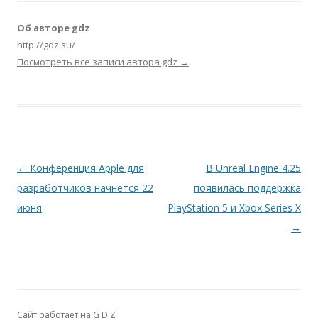
Об авторе gdz
http://gdz.su/
Посмотреть все записи автора gdz
→
Навигация по записям
←
Конференция Apple для
В Unreal Engine 4.25
разработчиков начнется 22
появилась поддержка
июня
PlayStation 5 и Xbox Series X
→
Сайт работает на G D Z