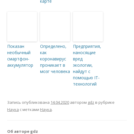
карте
Показан
Определено,
Предприятия,
необычный
как
наносящие
смартфон-
коронавирус
вред
аккумулятор
проникает в
экологии,
мозг человека
найдут с
помощью IT-
технологий
Запись опубликована
14.04.2020
автором
gdz
в рубрике
Наука
с метками
Наука
.
Об авторе gdz