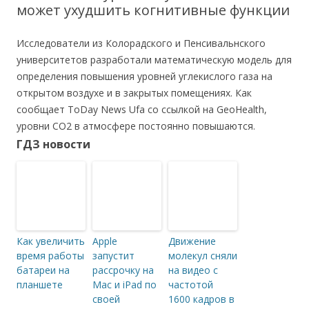
может ухудшить когнитивные функции
Исследователи из Колорадского и Пенсивальнского
университетов разработали математическую модель для
определения повышения уровней углекислого газа на
открытом воздухе и в закрытых помещениях. Как
сообщает ToDay News Ufa со ссылкой на GeoHealth,
уровни CO2 в атмосфере постоянно повышаются.
ГДЗ новости
Как увеличить
Apple
Движение
время работы
запустит
молекул сняли
батареи на
рассрочку на
на видео с
планшете
Mac и iPad по
частотой
своей
1600 кадров в