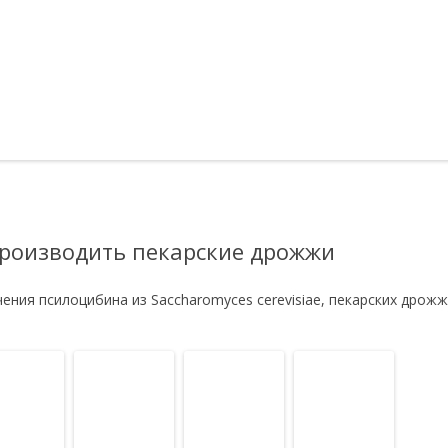
роизводить пекарские дрожжи
ения псилоцибина из Saccharomyces cerevisiae, пекарских дрож