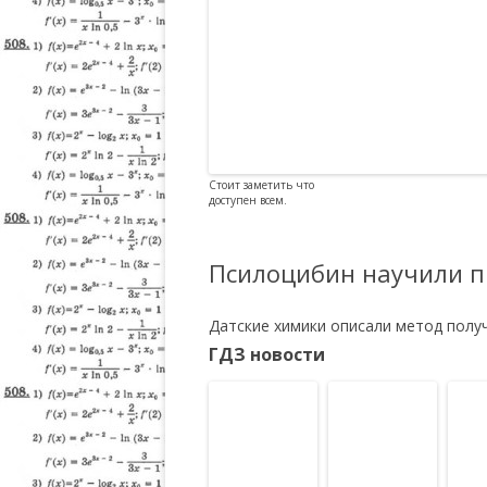
Стоит заметить что
доступен всем.
Псилоцибин научили п
Датские химики описали метод получ
ГДЗ новости