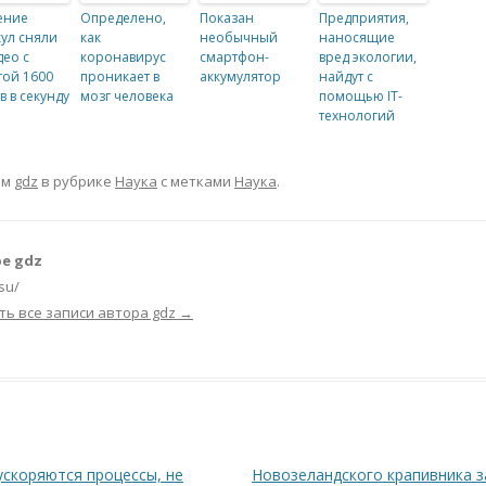
ение
Определено,
Показан
Предприятия,
ул сняли
как
необычный
наносящие
део с
коронавирус
смартфон-
вред экологии,
той 1600
проникает в
аккумулятор
найдут с
в в секунду
мозг человека
помощью IT-
технологий
ом
gdz
в рубрике
Наука
с метками
Наука
.
е gdz
.su/
ть все записи автора gdz
→
ускоряются процессы, не
Новозеландского крапивника з