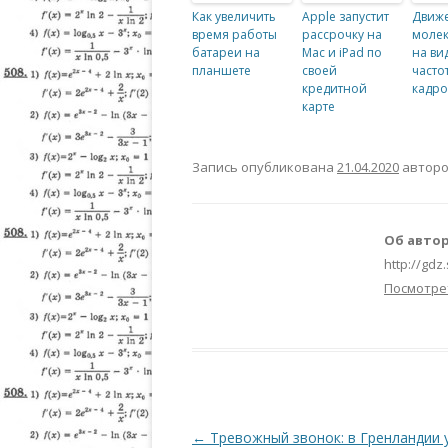
Как увеличить
Apple запустит
Движ
время работы
рассрочку на
молек
батареи на
Mac и iPad по
на ви
планшете
своей
часто
кредитной
кадро
карте
Запись опубликована
21.04.2020
автор
Об автор
http://gdz
Посмотре
Навигация по записям
←
Тревожный звонок: в Гренландии 