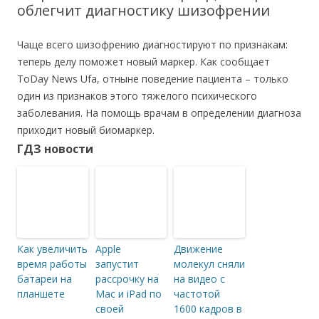
облегчит диагностику шизофрении
Чаще всего шизофрению диагностируют по признакам:
теперь делу поможет новый маркер. Как сообщает
ToDay News Ufa, отныне поведение пациента – только
один из признаков этого тяжелого психического
заболевания. На помощь врачам в определении диагноза
приходит новый биомаркер.
ГДЗ новости
Как увеличить
Apple
Движение
время работы
запустит
молекул сняли
батареи на
рассрочку на
на видео с
планшете
Mac и iPad по
частотой
своей
1600 кадров в