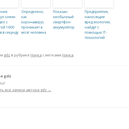
ение
Определено,
Показан
Предприятия,
ул сняли
как
необычный
наносящие
део с
коронавирус
смартфон-
вред экологии,
той 1600
проникает в
аккумулятор
найдут с
в в секунду
мозг человека
помощью IT-
технологий
ом
gdz
в рубрике
Наука
с метками
Наука
.
е gdz
.su/
ть все записи автора gdz
→