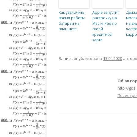
Как увеличить
Apple запустит
Движ
время работы
рассрочку на
молек
батареи на
Mac и iPad по
на ви
планшете
своей
часто
кредитной
кадро
карте
Запись опубликована
13.04.2020
автор
Об автор
http://gdz
Посмотре