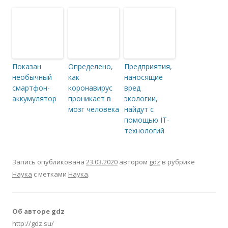
Показан
Определено,
Предприятия,
необычный
как
наносящие
смартфон-
коронавирус
вред
аккумулятор
проникает в
экологии,
мозг человека
найдут с
помощью IT-
технологий
Запись опубликована
23.03.2020
автором
gdz
в рубрике
Наука
с метками
Наука
.
Об авторе gdz
http://gdz.su/