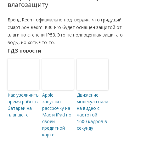
влагозащиту
Бренд Redmi официально подтвердил, что грядущий
смартфон Redmi K30 Pro будет оснащен защитой от
влаги по степени IP53. Это не полноценная защита от
воды, но хоть что-то.
ГДЗ новости
Как увеличить
Apple
Движение
время работы
запустит
молекул сняли
батареи на
рассрочку на
на видео с
планшете
Mac и iPad по
частотой
своей
1600 кадров в
кредитной
секунду
карте