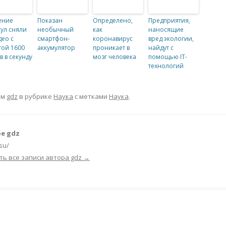
ение
Показан
Определено,
Предприятия,
ул сняли
необычный
как
наносящие
део с
смартфон-
коронавирус
вред экологии,
той 1600
аккумулятор
проникает в
найдут с
в в секунду
мозг человека
помощью IT-
технологий
ом
gdz
в рубрике
Наука
с метками
Наука
.
е gdz
.su/
ть все записи автора gdz
→