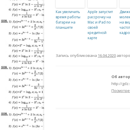
Как увеличить
Apple запустит
Движ
время работы
рассрочку на
молек
батареи на
Mac и iPad по
на ви
планшете
своей
часто
кредитной
кадро
карте
Запись опубликована
16.04.2020
автор
Об автор
http://gdz
Посмотре